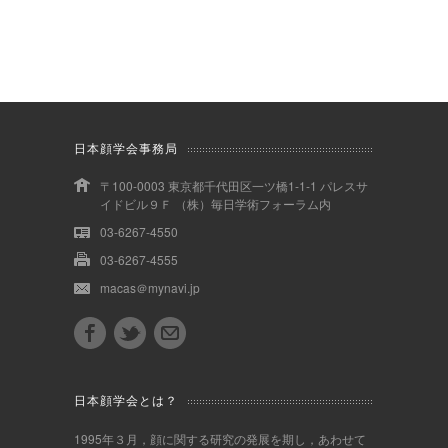
日本顔学会事務局
〒100-0003 東京都千代田区一ツ橋1-1-1 パレスサ
イドビル９Ｆ （株）毎日学術フォーラム内
03-6267-4550
03-6267-4555
macas＠mynavi.jp
日本顔学会とは？
1995年３月，顔に関する研究の発展を期し，あわせて